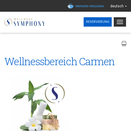
deutsch
Togg
RESERVIERUNG
navig
Wellnessbereich Carmen